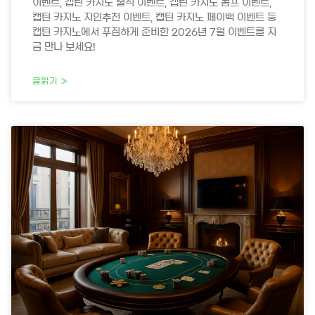
이벤트, 캡틴 카지노 출석 이벤트, 캡틴 카지노 콤프 이벤트,
캡틴 카지노 지인추천 이벤트, 캡틴 카지노 페이백 이벤트 등
캡틴 카지노에서 푸짐하게 준비한 2026년 7월 이벤트를 지
금 만나 보세요!
글읽기 »