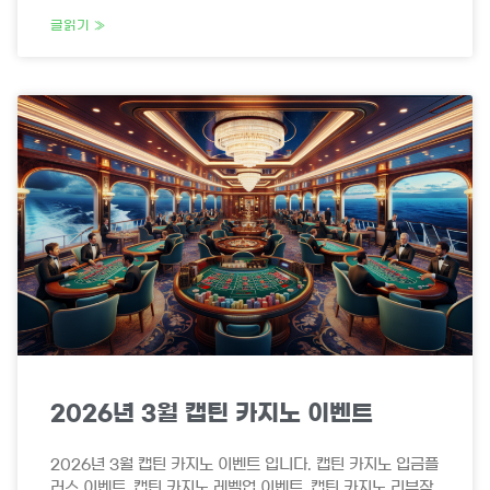
글읽기 »
2026년 3월 캡틴 카지노 이벤트
2026년 3월 캡틴 카지노 이벤트 입니다. 캡틴 카지노 입금플
러스 이벤트, 캡틴 카지노 레벨업 이벤트, 캡틴 카지노 리뷰작