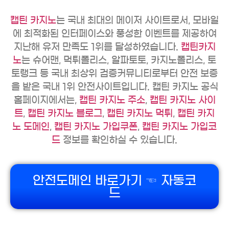
캡틴 카지노
는 국내 최대의 메이저 사이트로서, 모바일
에 최적화된 인터페이스와 풍성한 이벤트를 제공하여
지난해 유저 만족도 1위를 달성하였습니다.
캡틴카지
노
는 슈어맨, 먹튀폴리스, 알파토토, 카지노폴리스, 토
토랭크 등 국내 최상위 검증커뮤니티로부터 안전 보증
을 받은 국내 1위 안전사이트입니다. 캡틴 카지노 공식
홈페이지에서는,
캡틴 카지노 주소
,
캡틴 카지노 사이
트
,
캡틴 카지노 블로그
,
캡틴 카지노 먹튀
,
캡틴 카지
노 도메인
,
캡틴 카지노 가입쿠폰
,
캡틴 카지노 가입코
드
정보를 확인하실 수 있습니다.
안전도메인 바로가기 ☜ 자동코
드