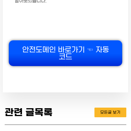
알아보겠습니다.
안전도메인 바로가기 ☜ 자동
코드
관련 글목록
모든글 보기