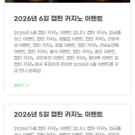
2026년 6월 캡틴 카지노 이벤트
2026년 6월 캡틴 카지노 이벤트 입니다. 캡틴 카지노 입금플
러스 이벤트, 캡틴 카지노 레벨업 이벤트, 캡틴 카지노 리뷰작
성 이벤트, 캡틴 카지노 생일 이벤트, 캡틴 카지노 연승&연패
이벤트, 캡틴 카지노 출석 이벤트, 캡틴 카지노 콤프 이벤트,
캡틴 카지노 지인추천 이벤트, 캡틴 카지노 페이백 이벤트 등
캡틴 카지노에서 푸짐하게 준비한 2026년 6월 이벤트를 지
금 만나 보세요!
글읽기 »
2026년 5월 캡틴 카지노 이벤트
2026년 5월 캡틴 카지노 이벤트 입니다. 캡틴 카지노 입금플