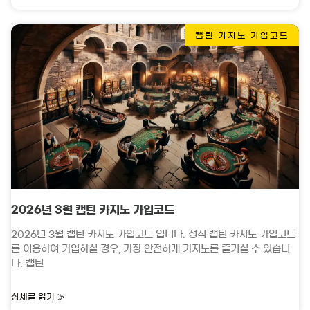
캡틴 카지노 가입코드
2026년 3월 캡틴 카지노 가입코드
2026년 3월 캡틴 카지노 가입코드 입니다. 정식 캡틴 카지노 가입코드
를 이용하여 가입하실 경우, 가장 안전하게 카지노를 즐기실 수 있습니
다. 캡틴
상세글 읽기 »