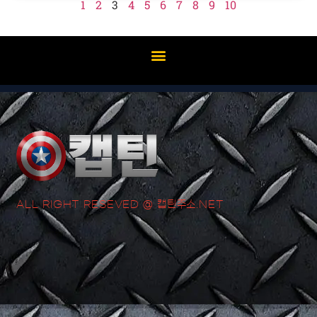
1
2
3
4
5
6
7
8
9
10
ALL RIGHT RESEVED @ 캡틴주소.NET