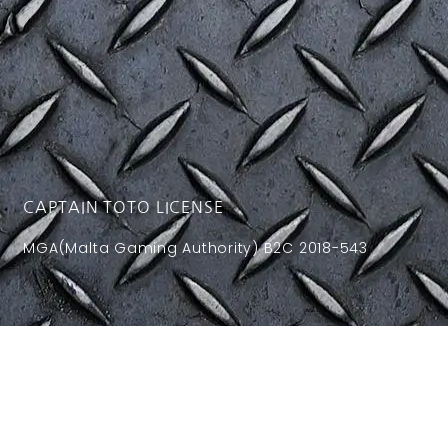
CAPTAIN TOTO LICENSE
MGA(Malta Gaming Authority) B2C 2018-543