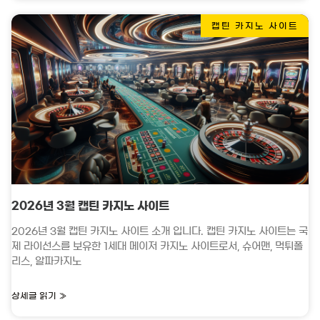
캡틴 카지노 사이트
2026년 3월 캡틴 카지노 사이트
2026년 3월 캡틴 카지노 사이트 소개 입니다. 캡틴 카지노 사이트는 국
제 라이선스를 보유한 1세대 메이저 카지노 사이트로서, 슈어맨, 먹튀폴
리스, 알파카지노
상세글 읽기 »