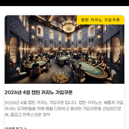
캡틴 카지노 가입쿠폰
2026년 4월 캡틴 카지노 가입쿠폰
2026년 4월 캡틴 카지노 가입쿠폰 입니다. 캡틴 카지노는 새롭게 가입
하시는 유저분들을 위해 매월 다양하고 풍성한 가입쿠폰을 선보임으로
써, 즐겁고 만족스러운 정착
상세글 읽기 »