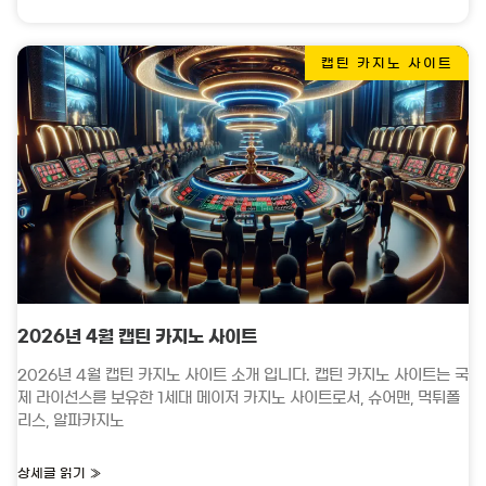
캡틴 카지노 사이트
2026년 4월 캡틴 카지노 사이트
2026년 4월 캡틴 카지노 사이트 소개 입니다. 캡틴 카지노 사이트는 국
제 라이선스를 보유한 1세대 메이저 카지노 사이트로서, 슈어맨, 먹튀폴
리스, 알파카지노
상세글 읽기 »