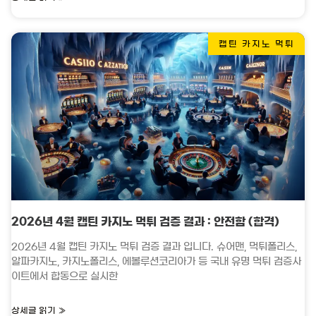
캡틴 카지노 먹튀
2026년 4월 캡틴 카지노 먹튀 검증 결과 : 안전함 (합격)
2026년 4월 캡틴 카지노 먹튀 검증 결과 입니다. 슈어맨, 먹튀폴리스,
알파카지노, 카지노폴리스, 에볼루션코리아가 등 국내 유명 먹튀 검증사
이트에서 합동으로 실시한
상세글 읽기 »