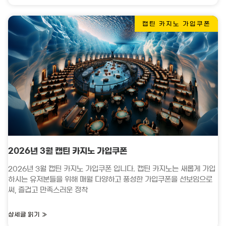
캡틴 카지노 가입쿠폰
2026년 3월 캡틴 카지노 가입쿠폰
2026년 3월 캡틴 카지노 가입쿠폰 입니다. 캡틴 카지노는 새롭게 가입
하시는 유저분들을 위해 매월 다양하고 풍성한 가입쿠폰을 선보임으로
써, 즐겁고 만족스러운 정착
상세글 읽기 »