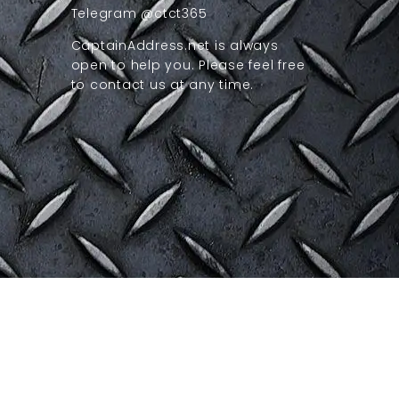
Telegram @ctct365
CaptainAddress.net is always
open to help you. Please feel free
to contact us at any time.