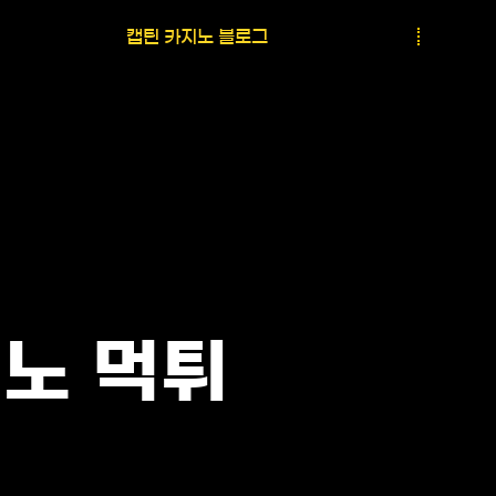
캡틴 카지노 블로그
노 먹튀