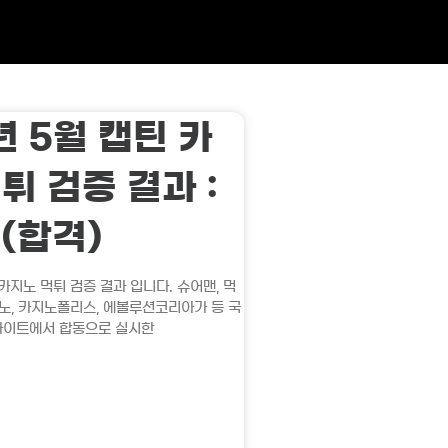
년 5월 캡틴 카
튀 검증 결과 :
(합격)
 카지노 먹튀 검증 결과 입니다. 슈어맨, 먹
노, 카지노폴리스, 에볼루션코리아가 등 국
사이트에서 합동으로 실시한