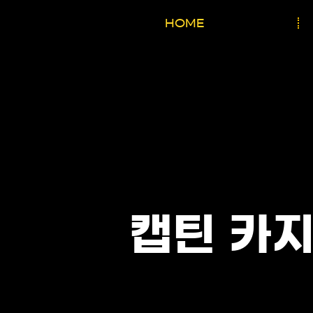
HOME
캡틴 카지