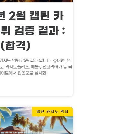
년 2월 캡틴 카
튀 검증 결과 :
(합격)
 카지노 먹튀 검증 결과 입니다. 슈어맨, 먹
노, 카지노폴리스, 에볼루션코리아가 등 국
사이트에서 합동으로 실시한
캡틴 카지노 먹튀