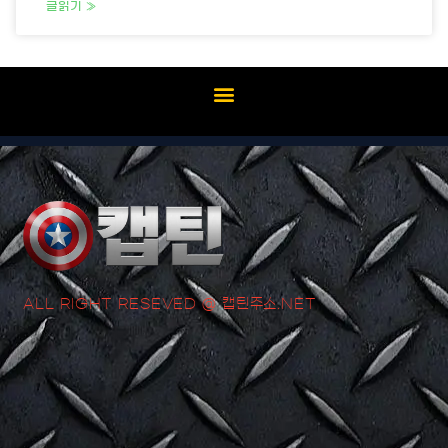
글읽기 »
ALL RIGHT RESEVED @ 캡틴주소.NET