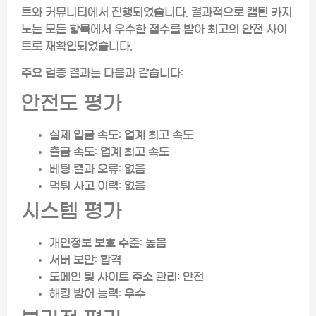
트와 커뮤니티에서 진행되었습니다. 결과적으로 캡틴 카지
노는 모든 항목에서 우수한 점수를 받아 최고의 안전 사이
트로 재확인되었습니다.
주요 검증 결과는 다음과 같습니다:
안전도 평가
실제 입금 속도: 업계 최고 속도
출금 속도: 업계 최고 속도
베팅 결과 오류: 없음
먹튀 사고 이력: 없음
시스템 평가
개인정보 보호 수준: 높음
서버 보안: 합격
도메인 및 사이트 주소 관리: 안전
해킹 방어 능력: 우수