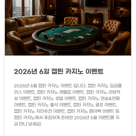
2026년 6월 캡틴 카지노 이벤트
2026년 6월 캡틴 카지노 이벤트 입니다. 캡틴 카지노 입금플
러스 이벤트, 캡틴 카지노 레벨업 이벤트, 캡틴 카지노 리뷰작
성 이벤트, 캡틴 카지노 생일 이벤트, 캡틴 카지노 연승&연패
이벤트, 캡틴 카지노 출석 이벤트, 캡틴 카지노 콤프 이벤트,
캡틴 카지노 지인추천 이벤트, 캡틴 카지노 페이백 이벤트 등
캡틴 카지노에서 푸짐하게 준비한 2026년 6월 이벤트를 지
금 만나 보세요!