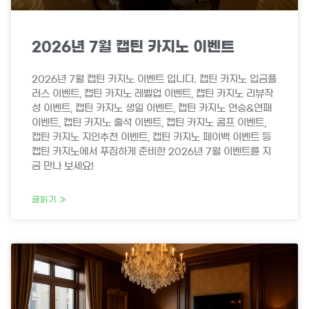
2026년 7월 캡틴 카지노 이벤트
2026년 7월 캡틴 카지노 이벤트 입니다. 캡틴 카지노 입금플
러스 이벤트, 캡틴 카지노 레벨업 이벤트, 캡틴 카지노 리뷰작
성 이벤트, 캡틴 카지노 생일 이벤트, 캡틴 카지노 연승&연패
이벤트, 캡틴 카지노 출석 이벤트, 캡틴 카지노 콤프 이벤트,
캡틴 카지노 지인추천 이벤트, 캡틴 카지노 페이백 이벤트 등
캡틴 카지노에서 푸짐하게 준비한 2026년 7월 이벤트를 지
금 만나 보세요!
글읽기 »