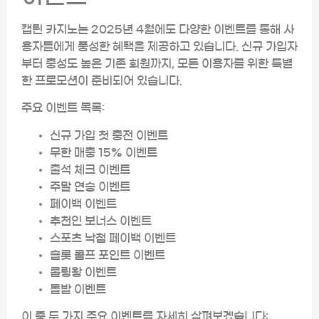
캡틴 카지노는 2025년 4월에도 다양한 이벤트를 통해 사
용자들에게 풍성한 혜택을 제공하고 있습니다. 신규 가입자
부터 충성도 높은 기존 회원까지, 모든 이용자를 위한 특별
한 프로모션이 준비되어 있습니다.
주요 이벤트 목록:
신규 가입 첫 충전 이벤트
무한 매충 15% 이벤트
출석 체크 이벤트
주말 연승 이벤트
페이백 이벤트
추천인 보너스 이벤트
스포츠 낙첨 페이백 이벤트
슬롯 콤프 포인트 이벤트
롤링왕 이벤트
돌발 이벤트
이 중 두 가지 주요 이벤트를 자세히 살펴보겠습니다: