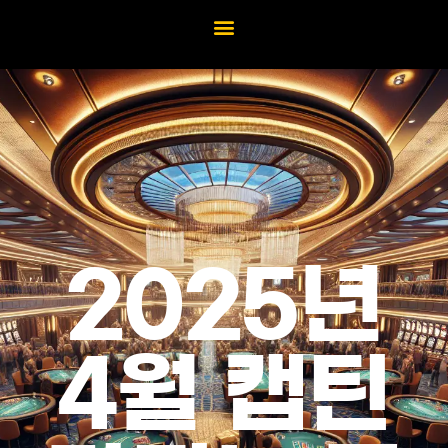
2025년
4월 캡틴