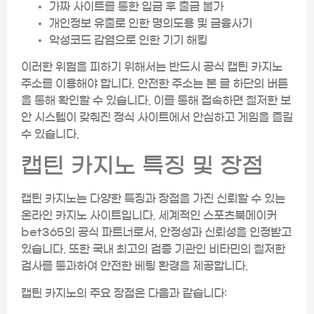
가짜 사이트를 통한 입금 후 출금 불가
개인정보 유출로 인한 명의도용 및 금융사기
악성코드 감염으로 인한 기기 해킹
이러한 위험을 피하기 위해서는 반드시 공식 캡틴 카지노
주소를 이용해야 합니다. 안전한 주소는 본 글 하단의 버튼
을 통해 확인할 수 있습니다. 이를 통해 접속하면 철저한 보
안 시스템이 갖춰진 정식 사이트에서 안심하고 게임을 즐길
수 있습니다.
캡틴 카지노 특징 및 장점
캡틴 카지노는 다양한 특징과 장점을 가진 신뢰할 수 있는
온라인 카지노 사이트입니다. 세계적인 스포츠북메이커
bet365의 공식 파트너로서, 안정성과 신뢰성을 인정받고
있습니다. 또한 국내 최고의 검증 기관인 비타민의 철저한
검사를 통과하여 안전한 베팅 환경을 제공합니다.
캡틴 카지노의 주요 장점은 다음과 같습니다: