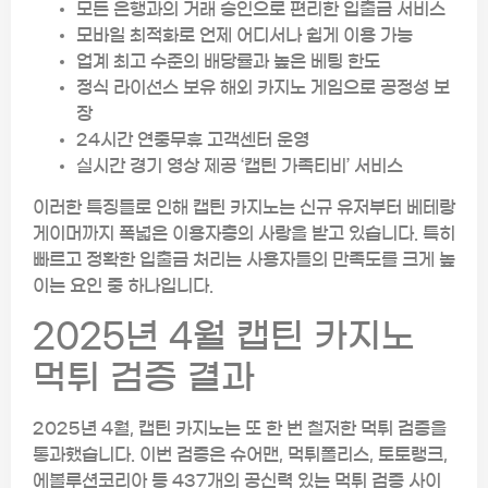
모든 은행과의 거래 승인으로 편리한 입출금 서비스
모바일 최적화로 언제 어디서나 쉽게 이용 가능
업계 최고 수준의 배당률과 높은 베팅 한도
정식 라이선스 보유 해외 카지노 게임으로 공정성 보
장
24시간 연중무휴 고객센터 운영
실시간 경기 영상 제공 ‘캡틴 가족티비’ 서비스
이러한 특징들로 인해 캡틴 카지노는 신규 유저부터 베테랑
게이머까지 폭넓은 이용자층의 사랑을 받고 있습니다. 특히
빠르고 정확한 입출금 처리는 사용자들의 만족도를 크게 높
이는 요인 중 하나입니다.
2025년 4월 캡틴 카지노
먹튀 검증 결과
2025년 4월, 캡틴 카지노는 또 한 번 철저한 먹튀 검증을
통과했습니다. 이번 검증은 슈어맨, 먹튀폴리스, 토토랭크,
에볼루션코리아 등 437개의 공신력 있는 먹튀 검증 사이