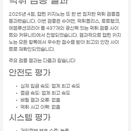
먹튀 검증 결과
2025년 4월, 캡틴 카지노는 또 한 번 철저한 먹튀 검증을
통과했습니다. 이번 검증은 슈어맨, 먹튀폴리스, 토토랭크,
에볼루션코리아 등 437개의 공신력 있는 먹튀 검증 사이
트와 커뮤니티에서 진행되었습니다. 결과적으로 캡틴 카지
노는 모든 항목에서 우수한 점수를 받아 최고의 안전 사이
트로 재확인되었습니다.
주요 검증 결과는 다음과 같습니다:
안전도 평가
실제 입금 속도: 업계 최고 속도
출금 속도: 업계 최고 속도
베팅 결과 오류: 없음
먹튀 사고 이력: 없음
시스템 평가
개인정보 보호 수준: 높음