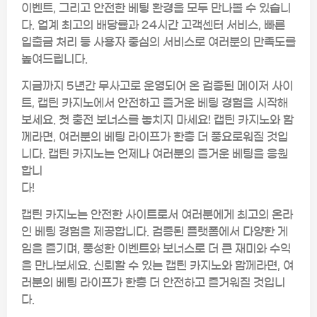
이벤트, 그리고 안전한 베팅 환경을 모두 만나볼 수 있습니
다. 업계 최고의 배당률과 24시간 고객센터 서비스, 빠른
입출금 처리 등 사용자 중심의 서비스로 여러분의 만족도를
높여드립니다.
지금까지 5년간 무사고로 운영되어 온 검증된 메이저 사이
트, 캡틴 카지노에서 안전하고 즐거운 베팅 경험을 시작해
보세요. 첫 충전 보너스를 놓치지 마세요! 캡틴 카지노와 함
께라면, 여러분의 베팅 라이프가 한층 더 풍요로워질 것입
니다. 캡틴 카지노는 언제나 여러분의 즐거운 베팅을 응원
합니
다!
캡틴 카지노는 안전한 사이트로서 여러분에게 최고의 온라
인 베팅 경험을 제공합니다. 검증된 플랫폼에서 다양한 게
임을 즐기며, 풍성한 이벤트와 보너스로 더 큰 재미와 수익
을 만나보세요. 신뢰할 수 있는 캡틴 카지노와 함께라면, 여
러분의 베팅 라이프가 한층 더 안전하고 즐거워질 것입니
다.