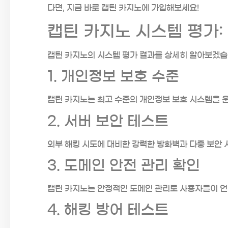
다면, 지금 바로 캡틴 카지노에 가입해보세요!
캡틴 카지노 시스템 평가: 
캡틴 카지노의 시스템 평가 결과를 상세히 알아보겠습
1. 개인정보 보호 수준
캡틴 카지노는 최고 수준의 개인정보 보호 시스템을 
2. 서버 보안 테스트
외부 해킹 시도에 대비한 강력한 방화벽과 다중 보안 
3. 도메인 안전 관리 확인
캡틴 카지노는 안정적인 도메인 관리로 사용자들이 언
4. 해킹 방어 테스트