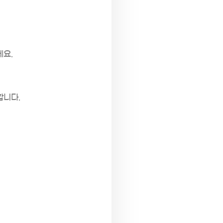
세요.
합니다.