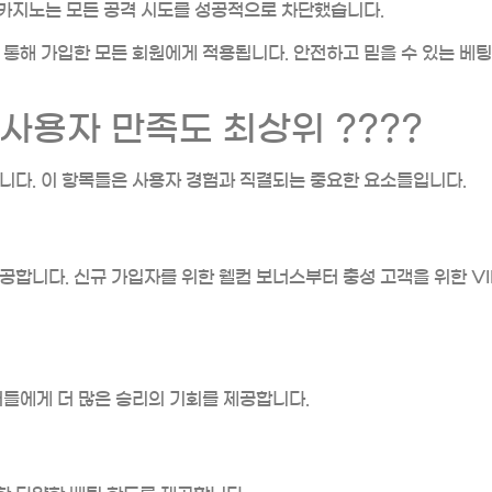
 카지노는 모든 공격 시도를 성공적으로 차단했습니다.
통해 가입한 모든 회원에게 적용됩니다. 안전하고 믿을 수 있는 베팅
 사용자 만족도 최상위 ????
니다. 이 항목들은 사용자 경험과 직결되는 중요한 요소들입니다.
합니다. 신규 가입자를 위한 웰컴 보너스부터 충성 고객을 위한 VI
어들에게 더 많은 승리의 기회를 제공합니다.