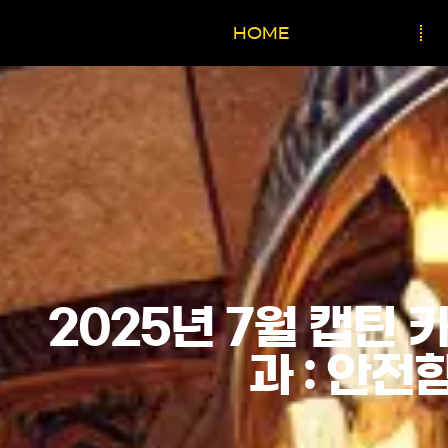
HOME
2025년 7월 캡틴 
과 : 안전