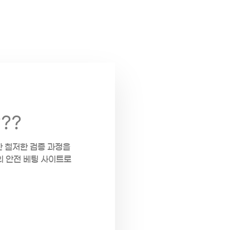
??
한 철저한 검증 과정을
의 안전 베팅 사이트로