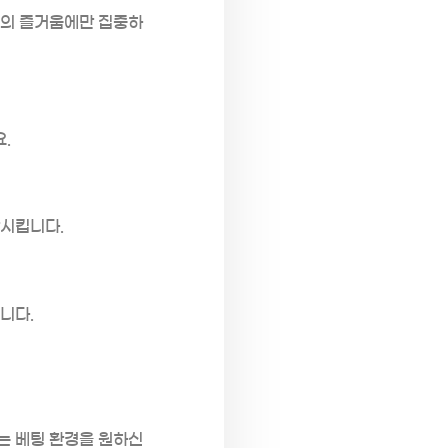
팅의 즐거움에만 집중하
.
상시킵니다.
니다.
는 베팅 환경을 원하신