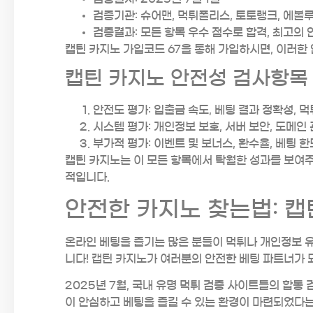
검증기관: 슈어맨, 먹튀폴리스, 토토랭크, 에볼
검증결과: 모든 항목 우수 점수로 합격, 최고의
캡틴 카지노 가입코드 67을 통해 가입하시면, 이러한
캡틴 카지노 안전성 검사항목 
안전도 평가: 입출금 속도, 베팅 결과 정확성, 먹
시스템 평가: 개인정보 보호, 서버 보안, 도메인 
부가적 평가: 이벤트 및 보너스, 환수율, 베팅 한
캡틴 카지노는 이 모든 항목에서 탁월한 성과를 보여주
적입니다.
안전한 카지노 찾는법: 캡틴
온라인 베팅을 즐기는 많은 분들이 먹튀나 개인정보 유
니다! 캡틴 카지노가 여러분의 안전한 베팅 파트너가
2025년 7월, 국내 유명 먹튀 검증 사이트들의 합동
이 안심하고 베팅을 즐길 수 있는 환경이 마련되었다는