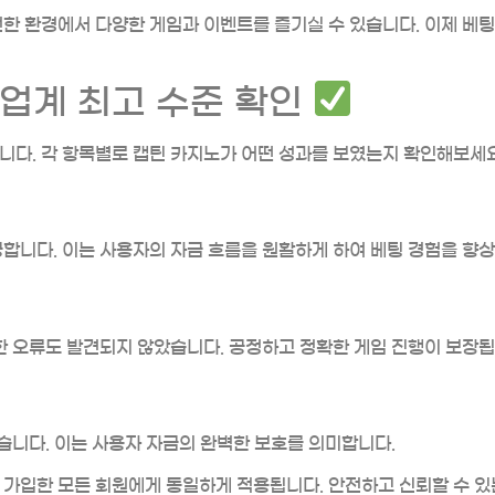
전한 환경에서 다양한 게임과 이벤트를 즐기실 수 있습니다. 이제 베
 업계 최고 수준 확인
니다. 각 항목별로 캡틴 카지노가 어떤 성과를 보였는지 확인해보세요
합니다. 이는 사용자의 자금 흐름을 원활하게 하여 베팅 경험을 향
한 오류도 발견되지 않았습니다. 공정하고 정확한 게임 진행이 보장됩
었습니다. 이는 사용자 자금의 완벽한 보호를 의미합니다.
 가입한 모든 회원에게 동일하게 적용됩니다. 안전하고 신뢰할 수 있