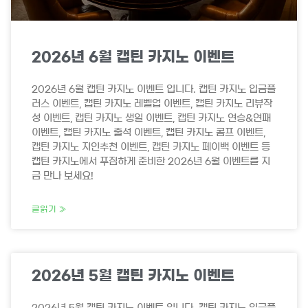
2026년 6월 캡틴 카지노 이벤트
2026년 6월 캡틴 카지노 이벤트 입니다. 캡틴 카지노 입금플
러스 이벤트, 캡틴 카지노 레벨업 이벤트, 캡틴 카지노 리뷰작
성 이벤트, 캡틴 카지노 생일 이벤트, 캡틴 카지노 연승&연패
이벤트, 캡틴 카지노 출석 이벤트, 캡틴 카지노 콤프 이벤트,
캡틴 카지노 지인추천 이벤트, 캡틴 카지노 페이백 이벤트 등
캡틴 카지노에서 푸짐하게 준비한 2026년 6월 이벤트를 지
금 만나 보세요!
글읽기 »
2026년 5월 캡틴 카지노 이벤트