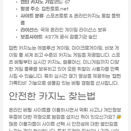
캡틴 카지노 가입코드
: 67
평생 주소
: 캡틴토토.net
사이트 분류
: 스포츠토토 & 온라인카지노 통합 플랫
폼
라이선스
: 국제 온라인 게이밍 라이선스 보유
보증사이트
: 437개 공식 검증기관 승인
캡틴 카지노는 에볼루션 게이밍, 마이크로게이밍, 비보 게
이밍 등 세계 최고 수준의 카지노 게임을 제공합니다. 스포
츠 베팅부터 실시간 카지노, 슬롯머신, 미니게임까지 다양
한 게임 종류를 보유하고 있어 모든 취향의 사용자를 만족
시킬 수 있습니다. 특히 실시간 경기 영상을 제공하는 ‘캡틴
가족티비’ 기능으로 생동감 있는 베팅 경험을 선사합니다.
안전한 카지노 찾는법
온라인 베팅 사이트를 이용하시면서 먹튀 사고나 개인정보
유출에 대한 걱정으로 밤잠을 설치신 적이 있으신가요?
많은 이용자들이 사이트 선택 시 안전성에 대한 불안감을