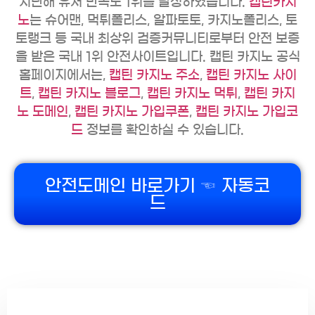
지난해 유저 만족도 1위를 달성하였습니다.
캡틴카지
노
는 슈어맨, 먹튀폴리스, 알파토토, 카지노폴리스, 토
토랭크 등 국내 최상위 검증커뮤니티로부터 안전 보증
을 받은 국내 1위 안전사이트입니다. 캡틴 카지노 공식
홈페이지에서는,
캡틴 카지노 주소
,
캡틴 카지노 사이
트
,
캡틴 카지노 블로그
,
캡틴 카지노 먹튀
,
캡틴 카지
노 도메인
,
캡틴 카지노 가입쿠폰
,
캡틴 카지노 가입코
드
정보를 확인하실 수 있습니다.
안전도메인 바로가기 ☜ 자동코
드