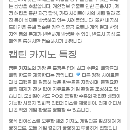
는 상상을 초월합니다. 개인정보 유출로 인한 금융사기, 계
정 해킹을 통한 자금 탈취, 가짜 사이트에서의 베팅 결과 조
작 등이 실제로 발생하고 있는 사례들입니다. 또한 비공식
도메인을 통해 접속할 경우 입출금 오류나 게임 결과 반영
지연 등의 문제가 빈번하게 발생할 수 있어, 반드시 공식 도
메인을 통해서만 접속하시기 바랍니다.
캡틴 카지노 특징
캡틴 카지노
의 가장 큰 특징은 업계 최고 수준의 배당률과
베팅 한도를 제공한다는 점입니다.
다른 경쟁 사이트들
과 비교했을 때 월등히 높은 환수율을 자랑하며, 불필요한
베팅 제재가 전혀 없어 자유로운 게임 환경을 조성하고 있
습니다. 모바일에서도 PC와 동일한 수준의 편리한 베팅이
가능한 사용자 친화적 인터페이스를 제공하여, 언제 어디서
나 최적의 게임 환경을 경험할 수 있습니다.
정식 라이선스를 보유한 해외 카지노 게임만을 엄선하여 제
공하므로, 모든 게임 결과가 공정하고 투명하게 진행됩니