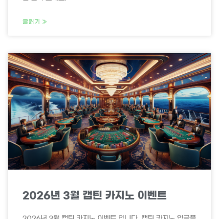
글읽기 »
2026년 3월 캡틴 카지노 이벤트
2026년 3월 캡틴 카지노 이벤트 입니다. 캡틴 카지노 입금플