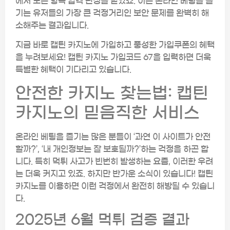
에서 모든 항목 합격 판정을 받았죠. 이는 온라인 베팅을 즐
기는 유저들의 가장 큰 걱정거리인 보안 문제를 완벽히 해
소해주는 결과입니다.
지금 바로 캡틴 카지노에 가입하고 풍성한 가입쿠폰의 혜택
을 누려보세요! 캡틴 카지노 가입코드 67을 입력하면 더욱
특별한 혜택이 기다리고 있습니다.
안전한 카지노 찾는법: 캡틴
카지노의 믿음직한 서비스
온라인 베팅을 즐기는 많은 분들이 ‘과연 이 사이트가 안전
할까?’, ‘내 개인정보는 잘 보호될까?’하는 걱정을 하곤 합
니다. 특히 먹튀 사고가 빈번히 발생하는 요즘, 이러한 우려
는 더욱 커지고 있죠. 하지만 반가운 소식이 있습니다! 캡틴
카지노를 이용하면 이런 걱정에서 완전히 해방될 수 있습니
다.
2025년 6월 먹튀 검증 결과