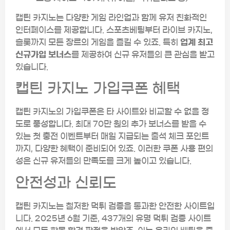
캡틴 카지노는 다양한 게임 라인업과 함께 유저 친화적인
인터페이스를 제공합니다. 스포츠베팅부터 라이브 카지노,
슬롯까지 모든 장르의 게임을 즐길 수 있죠. 특히
업계 최고
신규가입 보너스
를 제공하여 신규 유저들의 큰 관심을 받고
있습니다.
캡틴 카지노 가입쿠폰 혜택
캡틴 카지노의 가입쿠폰은 타 사이트와 비교할 수 없을 정
도로 풍성합니다. 최대 70만 원의 추가 보너스를 받을 수
있는 첫 충전 이벤트부터 매일 지급되는 출석 체크 포인트
까지, 다양한 혜택이 준비되어 있죠. 이러한 쿠폰 사용 편의
성은 신규 유저들의 만족도를 크게 높이고 있습니다.
안전성과 신뢰도
캡틴 카지노는 철저한 먹튀 검증을 통과한 안전한 사이트입
니다. 2025년 6월 기준, 437개의 유명 먹튀 검증 사이트