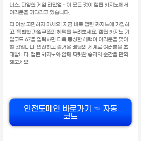
너스, 다양한 게임 라인업 – 이 모든 것이 캡틴 카지노에서
여러분을 기다리고 있습니다.
더 이상 고민하지 마세요! 지금 바로 캡틴 카지노에 가입하
고, 특별한 가입쿠폰의 혜택을 누려보세요. 캡틴 카지노 가
입코드 67을 입력하면 더욱 풍성한 혜택이 여러분을 맞이
할 것입니다. 안전하고 즐거운 베팅의 세계로 여러분을 초
대합니다. 캡틴 카지노와 함께 짜릿한 승리의 순간을 만끽
해보세요!
안전도메인 바로가기 ☜ 자동
코드