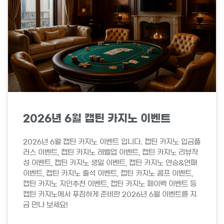
2026년 6월 캡틴 카지노 이벤트
2026년 6월 캡틴 카지노 이벤트 입니다. 캡틴 카지노 입금플
러스 이벤트, 캡틴 카지노 레벨업 이벤트, 캡틴 카지노 리뷰작
성 이벤트, 캡틴 카지노 생일 이벤트, 캡틴 카지노 연승&연패
이벤트, 캡틴 카지노 출석 이벤트, 캡틴 카지노 콤프 이벤트,
캡틴 카지노 지인추천 이벤트, 캡틴 카지노 페이백 이벤트 등
캡틴 카지노에서 푸짐하게 준비한 2026년 6월 이벤트를 지
금 만나 보세요!