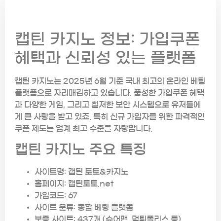
캡틴 카지노 정보: 가입쿠폰
혜택과 신뢰성 있는 플랫폼
캡틴 카지노는 2025년 6월 기준 국내 최고의 온라인 베팅
플랫폼으로 자리매김하고 있습니다. 풍성한 가입쿠폰 혜택
과 다양한 게임, 그리고 철저한 보안 시스템으로 유저들에
게 큰 사랑을 받고 있죠. 특히 신규 가입자를 위한 파격적인
쿠폰 제도는 업계 최고 수준을 자랑합니다.
캡틴 카지노 주요 특징
사이트명: 캡틴 토토&카지노
홈페이지: 캡틴토토.net
가입코드: 67
사이트 분류: 종합 베팅 플랫폼
보증 사이트: 437개 (슈어맨, 먹튀폴리스 등)