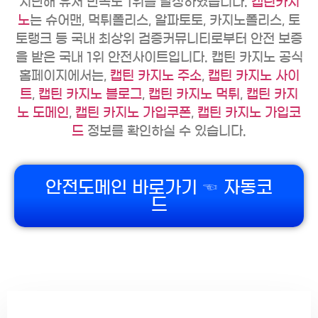
지난해 유저 만족도 1위를 달성하였습니다.
캡틴카지
노
는 슈어맨, 먹튀폴리스, 알파토토, 카지노폴리스, 토
토랭크 등 국내 최상위 검증커뮤니티로부터 안전 보증
을 받은 국내 1위 안전사이트입니다. 캡틴 카지노 공식
홈페이지에서는,
캡틴 카지노 주소
,
캡틴 카지노 사이
트
,
캡틴 카지노 블로그
,
캡틴 카지노 먹튀
,
캡틴 카지
노 도메인
,
캡틴 카지노 가입쿠폰
,
캡틴 카지노 가입코
드
정보를 확인하실 수 있습니다.
안전도메인 바로가기 ☜ 자동코
드