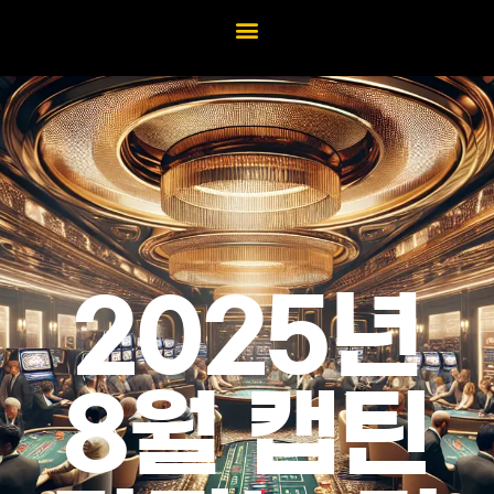
2025년
8월 캡틴