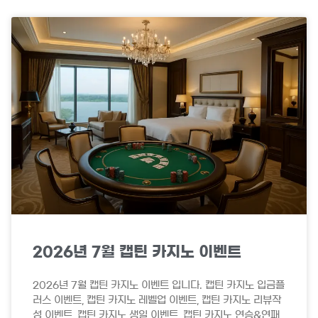
2026년 7월 캡틴 카지노 이벤트
2026년 7월 캡틴 카지노 이벤트 입니다. 캡틴 카지노 입금플
러스 이벤트, 캡틴 카지노 레벨업 이벤트, 캡틴 카지노 리뷰작
성 이벤트, 캡틴 카지노 생일 이벤트, 캡틴 카지노 연승&연패