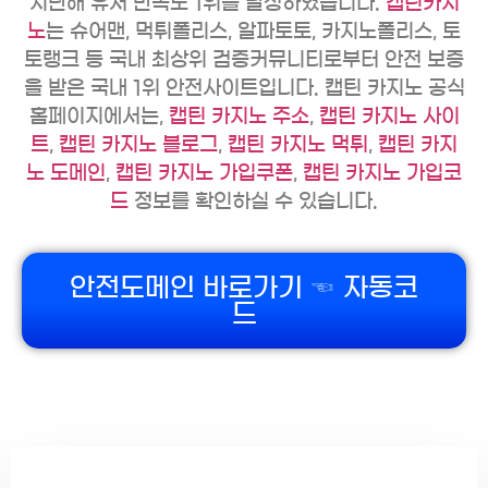
지난해 유저 만족도 1위를 달성하였습니다.
캡틴카지
노
는 슈어맨, 먹튀폴리스, 알파토토, 카지노폴리스, 토
토랭크 등 국내 최상위 검증커뮤니티로부터 안전 보증
을 받은 국내 1위 안전사이트입니다. 캡틴 카지노 공식
홈페이지에서는,
캡틴 카지노 주소
,
캡틴 카지노 사이
트
,
캡틴 카지노 블로그
,
캡틴 카지노 먹튀
,
캡틴 카지
노 도메인
,
캡틴 카지노 가입쿠폰
,
캡틴 카지노 가입코
드
정보를 확인하실 수 있습니다.
안전도메인 바로가기 ☜ 자동코
드