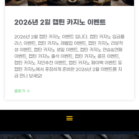
2026년 2월 캡틴 카지노 이벤트
2026년 2월 캡틴 카지노 이벤트 입니다. 캡틴 카지노 입금플
러스 이벤트, 캡틴 카지노 레벨업 이벤트, 캡틴 카지노 리뷰작
성 이벤트, 캡틴 카지노 생일 이벤트, 캡틴 카지노 연승&연패
이벤트, 캡틴 카지노 출석 이벤트, 캡틴 카지노 콤프 이벤트,
캡틴 카지노 지인추천 이벤트, 캡틴 카지노 페이백 이벤트 등
캡틴 카지노에서 푸짐하게 준비한 2026년 2월 이벤트를 지
금 만나 보세요!
글읽기 »