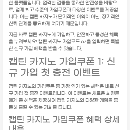
한 플랫폼입니다. 엄격한 검증을 통과한 안전성을 바탕으
로, 업계 최고 수준의 가입쿠폰과 다양한 이벤트를 제공합
니다. 이는 캡틴 카지노가 단기적인 이익이 아닌, 장기적인
신뢰 관계를 중요하게 여기기 때문입니다.
지금 바로 캡틴 카지노에 가입하고, 안전하고 풍성한 혜택
을 누려보세요! 캡틴 카지노 가입코드 67을 입력하면 특별
한 신규 가입 혜택을 받을 수 있습니다.
캡틴 카지노 가입쿠폰 1: 신
규 가입 첫 충전 이벤트
캡틴 카지노의 가입쿠폰 중 가장 인기 있는 혜택은 바로 신
규 가입 첫 충전 이벤트입니다. 이 이벤트는 새로운 회원들
에게 큰 혜택을 제공하여 캡틴 카지노의 다양한 게임을 충
분히 즐길 수 있는 기회를 줍니다.
캡틴 카지노 가입쿠폰 혜택 상세
내용