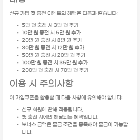
신규 가입 첫 충전 이벤트의 혜택은 다음과 같습니다:
5만 원 충전 시 3만 원 추가
10만 원 충전 시 5만 원 추가
20만 원 충전 시 8만 원 추가
30만 원 충전 시 12만 원 추가
50만 원 충전 시 20만 원 추가
100만 원 충전 시 35만 원 추가
200만 원 충전 시 70만 원 추가
이용 시 주의사항
이 가입쿠폰을 활용할 때 다음 사항에 유의해야 합니다:
신규 회원에 한해 적용됩니다.
첫 충전 시에만 해당되는 혜택입니다.
보너스 금액은 출금 조건을 충족해야 출금이 가능합
니다.