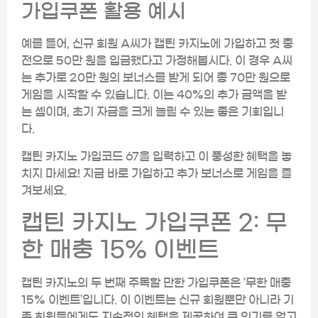
가입쿠폰 활용 예시
예를 들어, 신규 회원 A씨가 캡틴 카지노에 가입하고 첫 충
전으로 50만 원을 입금했다고 가정해봅시다. 이 경우 A씨
는 추가로 20만 원의 보너스를 받게 되어 총 70만 원으로
게임을 시작할 수 있습니다. 이는 40%의 추가 금액을 받
는 셈이며, 초기 자금을 크게 늘릴 수 있는 좋은 기회입니
다.
캡틴 카지노 가입코드 67을 입력하고 이 풍성한 혜택을 놓
치지 마세요! 지금 바로 가입하고 추가 보너스로 게임을 즐
겨보세요.
캡틴 카지노 가입쿠폰 2: 무
한 매충 15% 이벤트
캡틴 카지노의 두 번째 주목할 만한 가입쿠폰은 ‘무한 매충
15% 이벤트’입니다. 이 이벤트는 신규 회원뿐만 아니라 기
존 회원들에게도 지속적인 혜택을 제공하여 큰 인기를 얻고