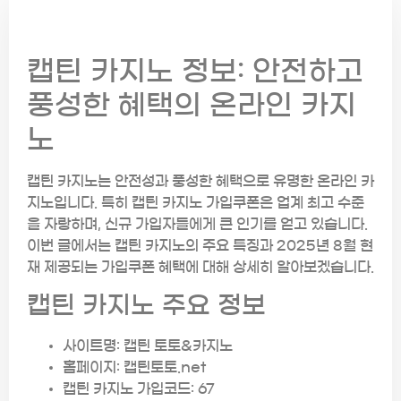
캡틴 카지노 정보: 안전하고
풍성한 혜택의 온라인 카지
노
캡틴 카지노는 안전성과 풍성한 혜택으로 유명한 온라인 카
지노입니다. 특히 캡틴 카지노 가입쿠폰은 업계 최고 수준
을 자랑하며, 신규 가입자들에게 큰 인기를 얻고 있습니다.
이번 글에서는 캡틴 카지노의 주요 특징과 2025년 8월 현
재 제공되는 가입쿠폰 혜택에 대해 상세히 알아보겠습니다.
캡틴 카지노 주요 정보
사이트명: 캡틴 토토&카지노
홈페이지: 캡틴토토.net
캡틴 카지노 가입코드: 67