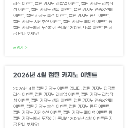
러스 이벤트, 캡틴 카지노 레벨업 이벤트, 캡틴 카지노 리뷰작
성 이벤트, 캡틴 카지노 생일 이벤트, 캡틴 카지노 연승&연패
이벤트, 캡틴 카지노 출석 이벤트, 캡틴 카지노 콤프 이벤트,
캡틴 카지노 지인추천 이벤트, 캡틴 카지노 페이백 이벤트 등
캡틴 카지노에서 푸짐하게 준비한 2026년 5월 이벤트를 지
금 만나 보세요!
글읽기 »
2026년 4월 캡틴 카지노 이벤트
2026년 4월 캡틴 카지노 이벤트 입니다. 캡틴 카지노 입금플
러스 이벤트, 캡틴 카지노 레벨업 이벤트, 캡틴 카지노 리뷰작
성 이벤트, 캡틴 카지노 생일 이벤트, 캡틴 카지노 연승&연패
이벤트, 캡틴 카지노 출석 이벤트, 캡틴 카지노 콤프 이벤트,
캡틴 카지노 지인추천 이벤트, 캡틴 카지노 페이백 이벤트 등
캡틴 카지노에서 푸짐하게 준비한 2026년 4월 이벤트를 지
금 만나 보세요!