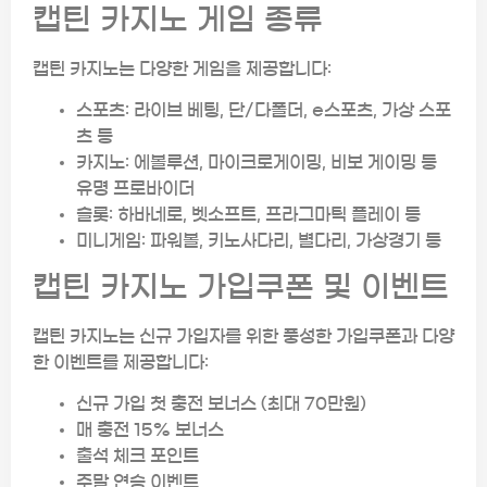
캡틴 카지노 게임 종류
캡틴 카지노는 다양한 게임을 제공합니다:
스포츠: 라이브 베팅, 단/다폴더, e스포츠, 가상 스포
츠 등
카지노: 에볼루션, 마이크로게이밍, 비보 게이밍 등
유명 프로바이더
슬롯: 하바네로, 벳소프트, 프라그마틱 플레이 등
미니게임: 파워볼, 키노사다리, 별다리, 가상경기 등
캡틴 카지노 가입쿠폰 및 이벤트
캡틴 카지노는 신규 가입자를 위한 풍성한 가입쿠폰과 다양
한 이벤트를 제공합니다:
신규 가입 첫 충전 보너스 (최대 70만원)
매 충전 15% 보너스
출석 체크 포인트
주말 연승 이벤트