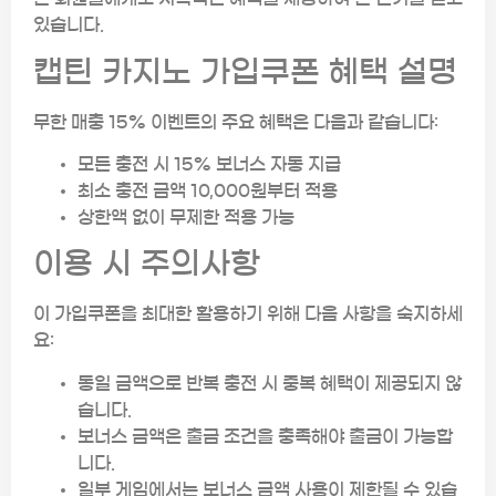
있습니다.
캡틴 카지노 가입쿠폰 혜택 설명
무한 매충 15% 이벤트의 주요 혜택은 다음과 같습니다:
모든 충전 시 15% 보너스 자동 지급
최소 충전 금액 10,000원부터 적용
상한액 없이 무제한 적용 가능
이용 시 주의사항
이 가입쿠폰을 최대한 활용하기 위해 다음 사항을 숙지하세
요:
동일 금액으로 반복 충전 시 중복 혜택이 제공되지 않
습니다.
보너스 금액은 출금 조건을 충족해야 출금이 가능합
니다.
일부 게임에서는 보너스 금액 사용이 제한될 수 있습