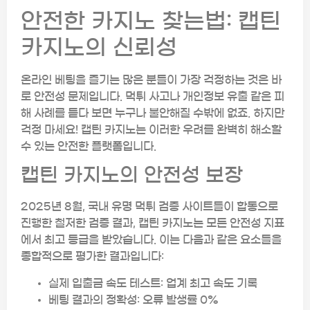
안전한 카지노 찾는법: 캡틴
카지노의 신뢰성
온라인 베팅을 즐기는 많은 분들이 가장 걱정하는 것은 바
로 안전성 문제입니다. 먹튀 사고나 개인정보 유출 같은 피
해 사례를 듣다 보면 누구나 불안해질 수밖에 없죠. 하지만
걱정 마세요! 캡틴 카지노는 이러한 우려를 완벽히 해소할
수 있는 안전한 플랫폼입니다.
캡틴 카지노의 안전성 보장
2025년 8월, 국내 유명 먹튀 검증 사이트들이 합동으로
진행한 철저한 검증 결과, 캡틴 카지노는 모든 안전성 지표
에서 최고 등급을 받았습니다. 이는 다음과 같은 요소들을
종합적으로 평가한 결과입니다:
실제 입출금 속도 테스트: 업계 최고 속도 기록
베팅 결과의 정확성: 오류 발생률 0%