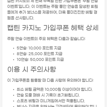
캡틴 카지노의 세 번째 주목할 만한 가입쿠폰은 ‘주말 연승
이벤트’입니다. 이 이벤트는 주말 동안 연승을 달성한 회원
들에게 추가 보너스를 제공하여, 더욱 흥미진진한 베팅 경
험을 선사합니다.
캡틴 카지노 가입쿠폰 혜택 상세
주말 연승 이벤트의 주요 혜택은 다음과 같습니다:
5연승: 10,000 포인트 지급
8연승: 25,000 포인트 지급
10연승: 50,000 포인트 지급
이용 시 주의사항
이 가입쿠폰을 활용할 때 다음 사항에 유의해야 합니다:
최소 베팅 금액은 10,000원 이상이어야 합니다.
연승 도중 패배 시 기록이 초기화됩니다.
스포츠 베팅과 미니게임에서만 적용됩니다.
보너스 지급을 위해서는 고객센터에 문의해야 합니