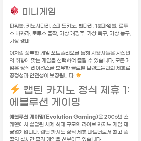
미니게임
파워볼, 키노사다리, 스피드키노, 별다리, 1분파워볼, 로투
스 바카라, 로투스 홀짝, 가상 개경주, 가상 축구, 가상 농구,
가상 경마
이처럼 풍부한 게임 포트폴리오를 통해 사용자들은 자신만
의 취향에 맞는 게임을 선택하여 즐길 수 있습니다. 모든 게
임은 정식 라이선스를 보유한 글로벌 브랜드들과의 제휴로
공정성과 안전성이 보장됩니다.
캡틴 카지노 정식 제휴 1:
에볼루션 게이밍
에볼루션 게이밍(Evolution Gaming)
은 2006년 스
웨덴에서 설립된 세계 최대 규모의 라이브 카지노 게임 제
공업체입니다. 캡틴 카지노 정식 제휴 파트너로서 최고 품
질의 실시간 딜러 게임을 선보이고 있습니다.