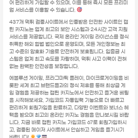
어 편리하게 가입할 수 있으며, 이를 통해 즉시 모든 프리미
엄 서비스를 이용할 수 있습니다.
437개 먹튀 검증사이트에서 인증받은 안전한 사이트인 캡
틴 카지노는 업계 최고의 보안 시스템과 24시간 고객 지원
서비스를 제공합니다. 국제 온라인 게이밍 라이선스를 정식
취득한 해외 합법 법인으로 운영되며, 모든 개인정보는 최
고 수준의 암호화 기술로 안전하게 보호됩니다. 입출금 시
스템은 업계 최고 속도를 자랑하며, 먹튀 사고 이력이 전혀
없는 완벽한 안전성을 보장합니다.
에볼루션 게이밍, 프라그마틱 플레이, 마이크로게이밍을 비
롯한 세계 최고 브랜드들과의 정식 제휴를 통해 최상급 게
임 경험을 제공하는 캡틴 카지노에서 안전하고 즐거운 베팅
을 시작해보세요. 가입코드 자동입력 기능으로 더 빠르고
편리하게 회원가입을 완료하고, 다양한 이벤트와 보너스 혜
택을 받으며 최고의 온라인 카지노 경험을 만나보시길 바랍
니다. 지금 바로 캡틴 카지노 가입코드 67로 회원가입하시
고, 검증된 메이저 사이트에서 안심하고 게임을 즐기시기
바랍니다!