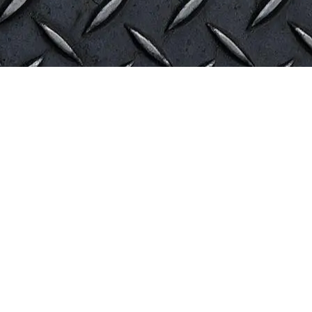
CAPTAIN TOTO LICENSE
MGA(Malta Gaming Authority) B2C 2018-543