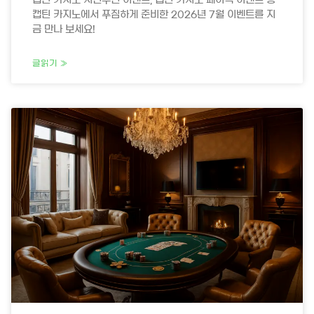
캡틴 카지노 지인추천 이벤트, 캡틴 카지노 페이백 이벤트 등
캡틴 카지노에서 푸짐하게 준비한 2026년 7월 이벤트를 지
금 만나 보세요!
글읽기 »