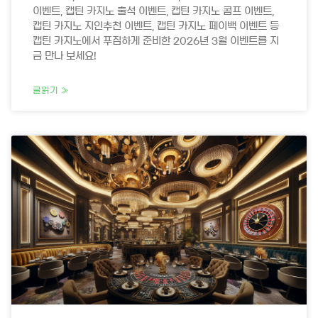
이벤트, 캡틴 카지노 출석 이벤트, 캡틴 카지노 콤프 이벤트,
캡틴 카지노 지인추천 이벤트, 캡틴 카지노 페이백 이벤트 등
캡틴 카지노에서 푸짐하게 준비한 2026년 3월 이벤트를 지
금 만나 보세요!
글읽기 »