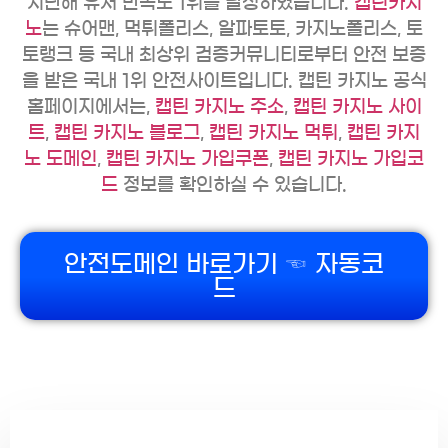
지난해 유저 만족도 1위를 달성하였습니다.
캡틴카지
노
는 슈어맨, 먹튀폴리스, 알파토토, 카지노폴리스, 토
토랭크 등 국내 최상위 검증커뮤니티로부터 안전 보증
을 받은 국내 1위 안전사이트입니다. 캡틴 카지노 공식
홈페이지에서는,
캡틴 카지노 주소
,
캡틴 카지노 사이
트
,
캡틴 카지노 블로그
,
캡틴 카지노 먹튀
,
캡틴 카지
노 도메인
,
캡틴 카지노 가입쿠폰
,
캡틴 카지노 가입코
드
정보를 확인하실 수 있습니다.
안전도메인 바로가기 ☜ 자동코
드