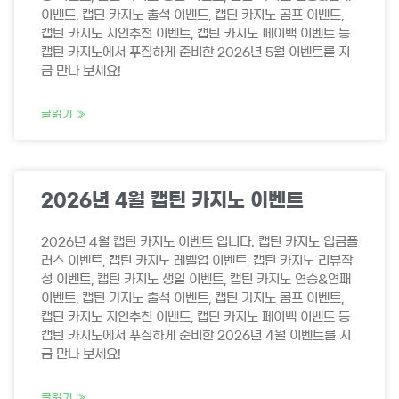
이벤트, 캡틴 카지노 출석 이벤트, 캡틴 카지노 콤프 이벤트,
캡틴 카지노 지인추천 이벤트, 캡틴 카지노 페이백 이벤트 등
캡틴 카지노에서 푸짐하게 준비한 2026년 5월 이벤트를 지
금 만나 보세요!
글읽기 »
2026년 4월 캡틴 카지노 이벤트
2026년 4월 캡틴 카지노 이벤트 입니다. 캡틴 카지노 입금플
러스 이벤트, 캡틴 카지노 레벨업 이벤트, 캡틴 카지노 리뷰작
성 이벤트, 캡틴 카지노 생일 이벤트, 캡틴 카지노 연승&연패
이벤트, 캡틴 카지노 출석 이벤트, 캡틴 카지노 콤프 이벤트,
캡틴 카지노 지인추천 이벤트, 캡틴 카지노 페이백 이벤트 등
캡틴 카지노에서 푸짐하게 준비한 2026년 4월 이벤트를 지
금 만나 보세요!
글읽기 »