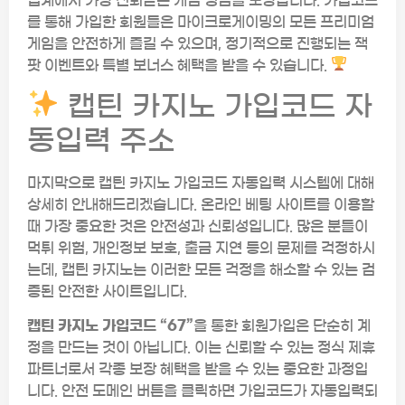
를 통해 가입한 회원들은 마이크로게이밍의 모든 프리미엄
게임을 안전하게 즐길 수 있으며, 정기적으로 진행되는 잭
팟 이벤트와 특별 보너스 혜택을 받을 수 있습니다.
캡틴 카지노 가입코드 자
동입력 주소
마지막으로 캡틴 카지노 가입코드 자동입력 시스템에 대해
상세히 안내해드리겠습니다. 온라인 베팅 사이트를 이용할
때 가장 중요한 것은 안전성과 신뢰성입니다. 많은 분들이
먹튀 위험, 개인정보 보호, 출금 지연 등의 문제를 걱정하시
는데, 캡틴 카지노는 이러한 모든 걱정을 해소할 수 있는 검
증된 안전한 사이트입니다.
캡틴 카지노 가입코드 “67”
을 통한 회원가입은 단순히 계
정을 만드는 것이 아닙니다. 이는 신뢰할 수 있는 정식 제휴
파트너로서 각종 보장 혜택을 받을 수 있는 중요한 과정입
니다. 안전 도메인 버튼을 클릭하면 가입코드가 자동입력되