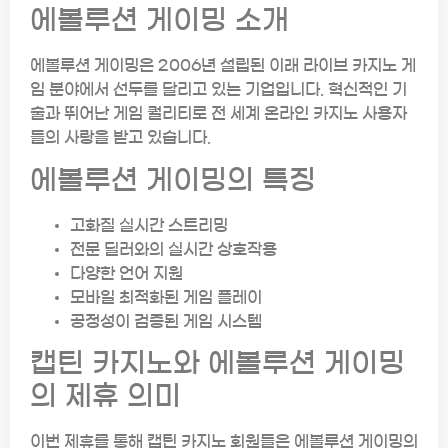
에볼루션 게이밍 소개
에볼루션 게이밍은 2006년 설립된 이래 라이브 카지노 게
임 분야에서 선두를 달리고 있는 기업입니다. 혁신적인 기
술과 뛰어난 게임 퀄리티로 전 세계 온라인 카지노 사용자
들의 사랑을 받고 있습니다.
에볼루션 게이밍의 특징
고화질 실시간 스트리밍
전문 딜러와의 실시간 상호작용
다양한 언어 지원
모바일 최적화된 게임 플레이
공정성이 검증된 게임 시스템
캡틴 카지노와 에볼루션 게이밍
의 제휴 의미
이번 제휴를 통해 캡틴 카지노 회원들은 에볼루션 게이밍의