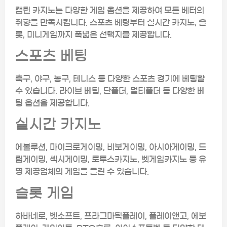
캡틴 카지노는 다양한 게임 옵션을 제공하여 모든 베터의
취향을 만족시킵니다. 스포츠 베팅부터 실시간 카지노, 슬
롯, 미니게임까지 폭넓은 선택지를 제공합니다.
스포츠 베팅
축구, 야구, 농구, 테니스 등 다양한 스포츠 경기에 베팅할
수 있습니다. 라이브 베팅, 단폴더, 멀티폴더 등 다양한 베
팅 옵션을 제공합니다.
실시간 카지노
에볼루션, 마이크로게이밍, 비보게이밍, 아시아게이밍, 드
림게이밍, 섹시게이밍, 로투스카지노, 벳게임카지노 등 유
명 제공업체의 게임을 즐길 수 있습니다.
슬롯 게임
하바네로, 벳소프트, 프라그마틱플레이, 플레이앤고, 에보