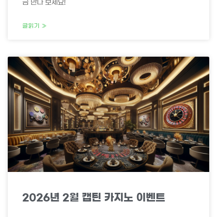
금 만나 보세요!
글읽기 »
2026년 2월 캡틴 카지노 이벤트