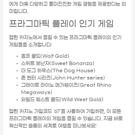
에게 더욱 다양하고 흥미진진한 게임 경험을 제공한다는 의
미입니다.
프라그마틱 플레이 인기 게임
캡틴 카지노에서 즐길 수 있는 프라그마틱 플레이의 인기
게임들을 소개합니다:
울프 골드(Wolf Gold)
스위트 보난자(Sweet Bonanza)
더 도그 하우스(The Dog House)
존 헌터 시리즈(John Hunter series)
그레이트 라이노 메가웨이즈(Great Rhino
Megaways)
와일드 웨스트 골드(Wild West Gold)
캡틴 카지노 가입코드 ’67’을 사용하여 가입하면, 이 모든
프라그마틱 플레이의 게임을 즐길 수 있습니다. 지금 바로
혁신적인 슬롯의 세계로 여행을 떠나보세요!