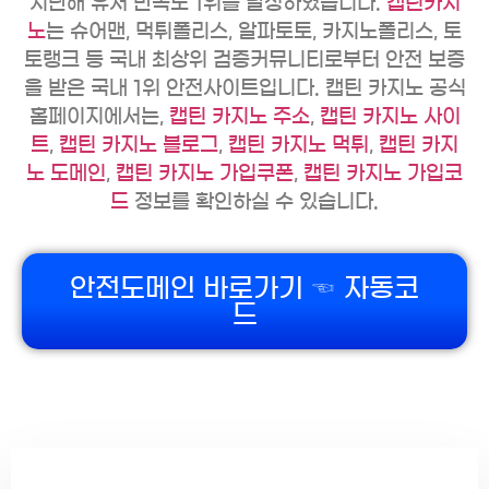
지난해 유저 만족도 1위를 달성하였습니다.
캡틴카지
노
는 슈어맨, 먹튀폴리스, 알파토토, 카지노폴리스, 토
토랭크 등 국내 최상위 검증커뮤니티로부터 안전 보증
을 받은 국내 1위 안전사이트입니다. 캡틴 카지노 공식
홈페이지에서는,
캡틴 카지노 주소
,
캡틴 카지노 사이
트
,
캡틴 카지노 블로그
,
캡틴 카지노 먹튀
,
캡틴 카지
노 도메인
,
캡틴 카지노 가입쿠폰
,
캡틴 카지노 가입코
드
정보를 확인하실 수 있습니다.
안전도메인 바로가기 ☜ 자동코
드