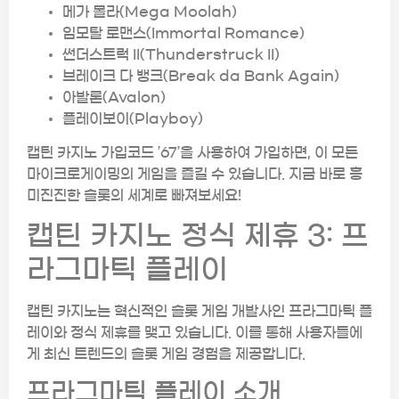
메가 몰라(Mega Moolah)
임모탈 로맨스(Immortal Romance)
썬더스트럭 II(Thunderstruck II)
브레이크 다 뱅크(Break da Bank Again)
아발론(Avalon)
플레이보이(Playboy)
캡틴 카지노 가입코드 ’67’을 사용하여 가입하면, 이 모든
마이크로게이밍의 게임을 즐길 수 있습니다. 지금 바로 흥
미진진한 슬롯의 세계로 빠져보세요!
캡틴 카지노 정식 제휴 3: 프
라그마틱 플레이
캡틴 카지노는 혁신적인 슬롯 게임 개발사인 프라그마틱 플
레이와 정식 제휴를 맺고 있습니다. 이를 통해 사용자들에
게 최신 트렌드의 슬롯 게임 경험을 제공합니다.
프라그마틱 플레이 소개