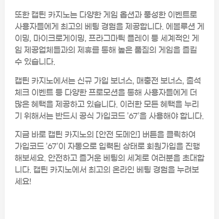
또한 캡틴 카지노는 다양한 게임 옵션과 풍성한 이벤트로
사용자들에게 최고의 베팅 경험을 제공합니다. 에볼루션 게
이밍, 마이크로게이밍, 프라그마틱 플레이 등 세계적인 게
임 제공업체들과의 제휴를 통해 높은 품질의 게임을 즐길
수 있습니다.
캡틴 카지노에서는 신규 가입 보너스, 매충전 보너스, 출석
체크 이벤트 등 다양한 프로모션을 통해 사용자들에게 더
많은 혜택을 제공하고 있습니다. 이러한 모든 혜택을 누리
기 위해서는 반드시 공식 가입코드 ’67’을 사용해야 합니다.
지금 바로 캡틴 카지노의 [안전 도메인] 버튼을 클릭하여
가입코드 ’67’이 자동으로 입력된 상태로 회원가입을 진행
해보세요. 안전하고 즐거운 베팅의 세계로 여러분을 초대합
니다. 캡틴 카지노에서 최고의 온라인 베팅 경험을 누려보
세요!