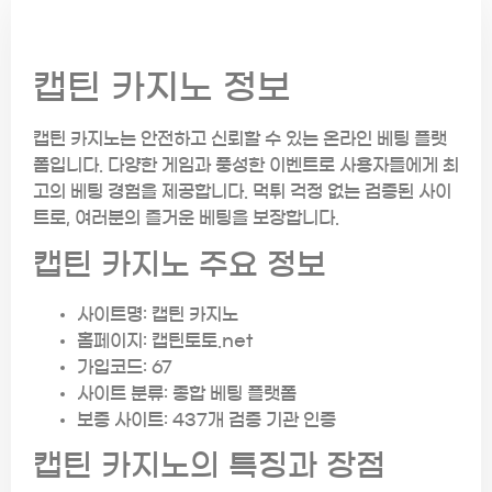
캡틴 카지노 정보
캡틴 카지노는 안전하고 신뢰할 수 있는 온라인 베팅 플랫
폼입니다. 다양한 게임과 풍성한 이벤트로 사용자들에게 최
고의 베팅 경험을 제공합니다. 먹튀 걱정 없는 검증된 사이
트로, 여러분의 즐거운 베팅을 보장합니다.
캡틴 카지노 주요 정보
사이트명: 캡틴 카지노
홈페이지: 캡틴토토.net
가입코드: 67
사이트 분류: 종합 베팅 플랫폼
보증 사이트: 437개 검증 기관 인증
캡틴 카지노의 특징과 장점