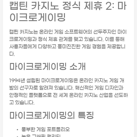
캡틴 카지노 정식 제휴 2: 마
이크로게이밍
캡틴 카지노는 온라인 게임 소프트웨어의 선두주자인 마이
크로게이밍과 정식 제휴 관계를 맺고 있습니다. 이를 통해
사용자들에게 다양하고 흥미진진한 게임 경험을 제공합니
다.
마이크로게이밍 소개
1994년 설립된 마이크로게이밍은 온라인 카지노 게임 개
발의 선구자로 알려져 있습니다. 혁신적인 게임 디자인과
안정적인 플랫폼으로 전 세계 온라인 카지노 산업을 선도하
고 있습니다.
마이크로게이밍의 특징
풍부한 게임 포트폴리오
높은 그래픽 퀄리티