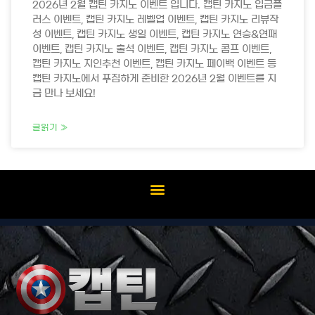
2026년 2월 캡틴 카지노 이벤트 입니다. 캡틴 카지노 입금플
러스 이벤트, 캡틴 카지노 레벨업 이벤트, 캡틴 카지노 리뷰작
성 이벤트, 캡틴 카지노 생일 이벤트, 캡틴 카지노 연승&연패
이벤트, 캡틴 카지노 출석 이벤트, 캡틴 카지노 콤프 이벤트,
캡틴 카지노 지인추천 이벤트, 캡틴 카지노 페이백 이벤트 등
캡틴 카지노에서 푸짐하게 준비한 2026년 2월 이벤트를 지
금 만나 보세요!
글읽기 »