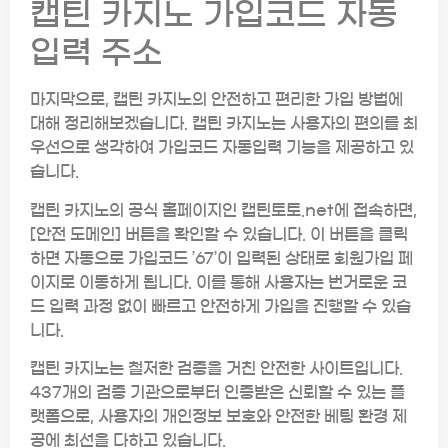
캡틴 카지노 가입코드 자동
입력 주소
마지막으로, 캡틴 카지노의 안전하고 편리한 가입 방법에
대해 정리해보겠습니다. 캡틴 카지노는 사용자의 편의를 최
우선으로 생각하여 가입코드 자동입력 기능을 제공하고 있
습니다.
캡틴 카지노의 공식 홈페이지인 캡틴토토.net에 접속하면,
[안전 도메인] 버튼을 확인할 수 있습니다. 이 버튼을 클릭
하면 자동으로 가입코드 ’67’이 입력된 상태로 회원가입 페
이지로 이동하게 됩니다. 이를 통해 사용자는 번거로운 코
드 입력 과정 없이 빠르고 안전하게 가입을 진행할 수 있습
니다.
캡틴 카지노는 철저한 검증을 거친 안전한 사이트입니다.
437개의 검증 기관으로부터 인증받은 신뢰할 수 있는 플
랫폼으로, 사용자의 개인정보 보호와 안전한 베팅 환경 제
공에 최선을 다하고 있습니다.