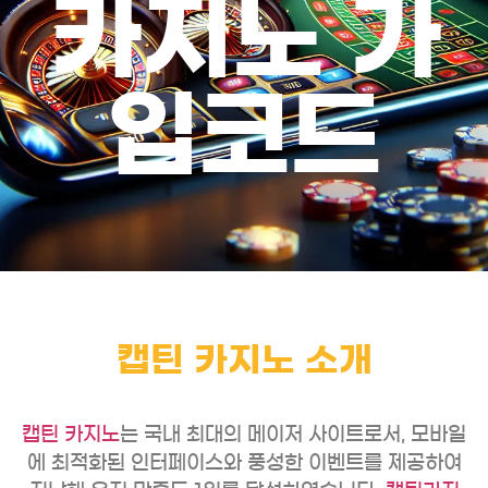
카지노 가
입코드
캡틴 카지노 소개
캡틴 카지노
는 국내 최대의 메이저 사이트로서, 모바일
에 최적화된 인터페이스와 풍성한 이벤트를 제공하여